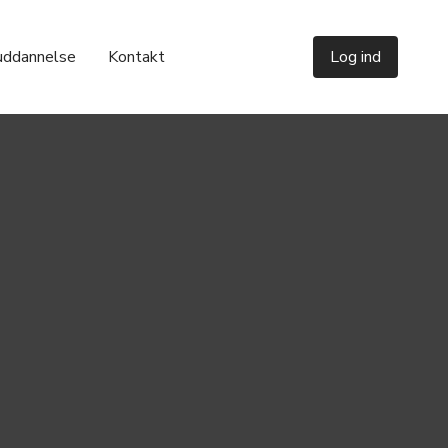
uddannelse
Kontakt
Log ind
Del denne artikel


Artikler
Effektiv og lovlig