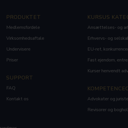
PRODUKTET
KURSUS KATE
Medlemsfordele
Ansættelses- og ar
Virksomhedsaftale
Erhvervs- og selska
Undervisere
EU-ret, konkurrence
Priser
Fast ejendom, entrep
Kurser henvendt ad
SUPPORT
FAQ
KOMPETENCE
Kontakt os
Advokater og juriste
Revisorer og bogho