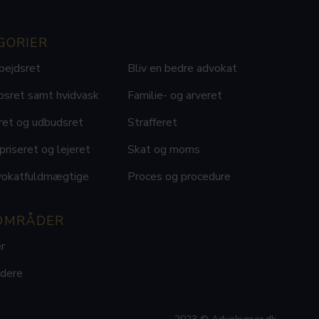
GORIER
bejdsret
Bliv en bedre advokat
bsret samt hvidvask
Familie- og arveret
ret og udbudsret
Strafferet
riseret og lejeret
Skat og moms
vokatfuldmægtige
Proces og procedure
OMRÅDER
r
ldere