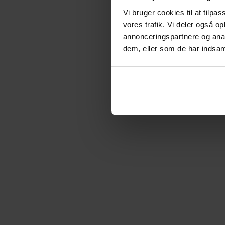
Konsekvenser for Skatteforvaltningen
Vi bruger cookies til at tilpas
vores trafik. Vi deler også 
annonceringspartnere og anal
dem, eller som de har indsaml
Bech-Bruuns reaktion og fremtidsudsig
Rådgiver fra distancen