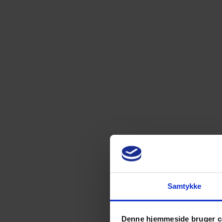
Baggrunden for “Udbytteskattesagen”
Højesterets afgørelse og dens betydn
Samtykke
Denne hjemmeside bruger c