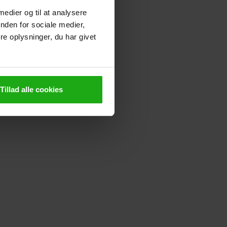
Artikler
 medier og til at analysere
Whitepaper: Bedre Juridisk
nden for sociale medier,
Ledelse 2024 med Natalia
e oplysninger, du har givet
Rogaczewska
Tillad alle cookies