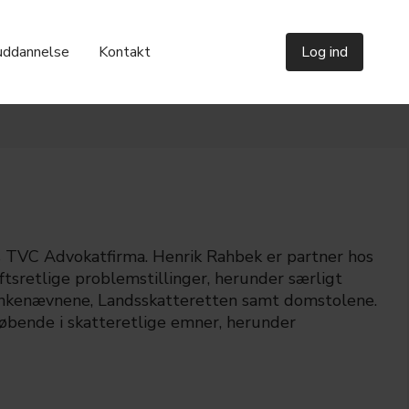
uddannelse
Kontakt
Log ind
os TVC Advokatfirma. Henrik Rahbek er partner hos
tsretlige problemstillinger, herunder særligt
eankenævnene, Landsskatteretten samt domstolene.
 løbende i skatteretlige emner, herunder