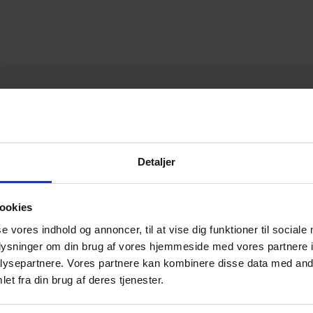
ontrol – udvalgte fokuspunkter og a
Detaljer
traffesager
ookies
r deltagerne et praktisk og juridisk overblik over
se vores indhold og annoncer, til at vise dig funktioner til sociale
rolforløbet – fra materialeindkaldelse og sagsoplysning
oplysninger om din brug af vores hjemmeside med vores partnere i
og klage – samt hvordan en kontrolsag kan udvikle sig t
ysepartnere. Vores partnere kan kombinere disse data med andr
fesag. Vi arbejder med centrale forvaltningsretlige pri
et fra din brug af deres tjenester.
lsesprincippet, notatpligt og proportionalitet), betyd
liggjort praksis, og de risici der kan opstå undervejs, h