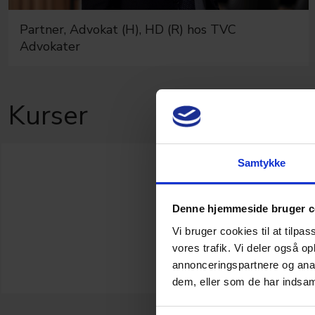
Partner, Advokat (H), HD (R) hos TVC
Advokater
Kurser
Skattek
Samtykke
skattes
Denne hjemmeside bruger c
Kurset give
Vi bruger cookies til at tilpas
skattekont
vores trafik. Vi deler også 
afgørelse 
annonceringspartnere og anal
skattestraf
dem, eller som de har indsaml
(undersøge
ikke-offent