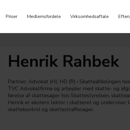
Priser
Medlemsfordele
Virksomhedsaftale
Efter
Henrik Rahbek
Partner, Advokat (H), HD (R) i Skatteafdelingen h
TVC Advokatfirma og arbejder med skatte- og afgif
førelse af skattesager hos Skattestyrelsen, skatt
Henrik er ekstern lektor i skatteret og underviser
skattekontrol og skattestraffesager.