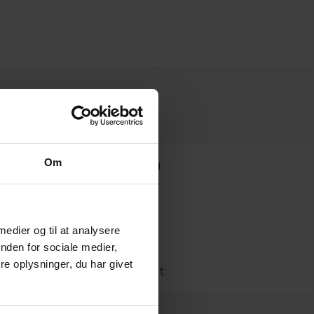
fledte
Om
Jørgen Frausing
Henrik Rahbek
 medier og til at analysere
 til
nden for sociale medier,
il en
e oplysninger, du har givet
3 kursuspoint
ncipper
ningen af
erunder