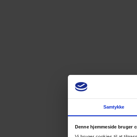
Har du siden savnet advokatbranchen?
I 2014 blev du generalsekretær for Dan
Samtykke
Denne hjemmeside bruger c
Vi bruger cookies til at tilpas