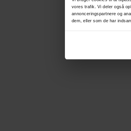
vores trafik. Vi deler også 
Hvordan driver man bedst ledelse i e
annonceringspartnere og anal
dem, eller som de har indsaml
I dag er du direktør for KVINFO. Har de