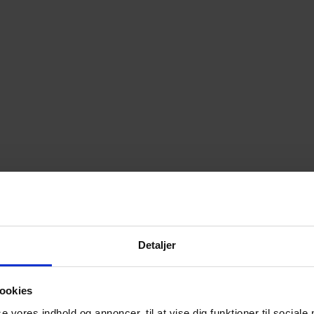
sk Ungdoms Fællesråd. Hvad drev dig i den stilling?
Detaljer
ookies
se vores indhold og annoncer, til at vise dig funktioner til sociale