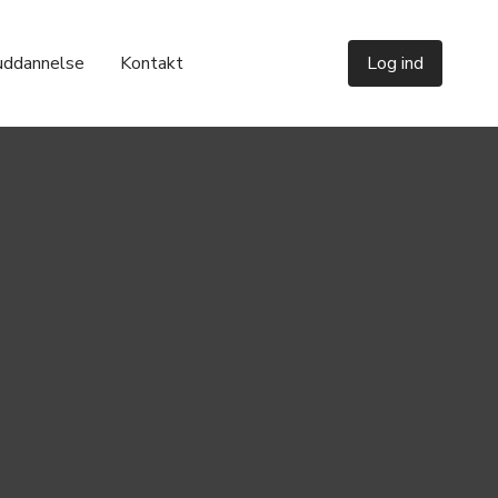
uddannelse
Kontakt
Log ind
Del denne artikel


Portrætter
Portræt: Martin Lavesen