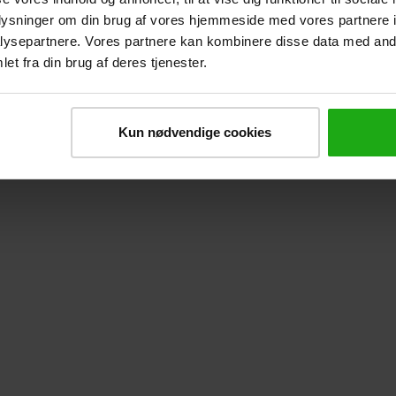
oplysninger om din brug af vores hjemmeside med vores partnere i
n NGO?
ysepartnere. Vores partnere kan kombinere disse data med andr
et fra din brug af deres tjenester.
Kun nødvendige cookies
r været begivenheder i din karriere, der har været me