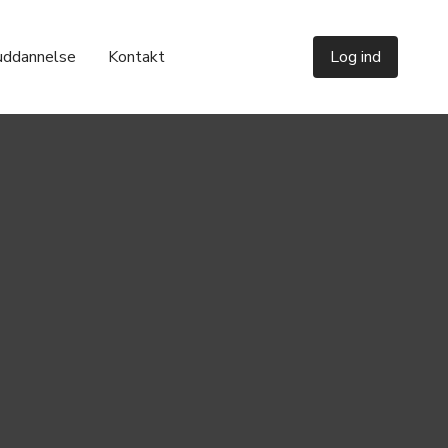
uddannelse
Kontakt
Log ind
Del denne artikel


Portrætter
Portræt: Martin Lavesen