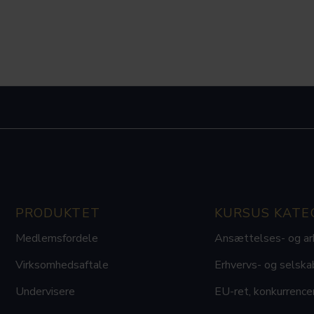
PRODUKTET
KURSUS KATE
Medlemsfordele
Ansættelses- og ar
Virksomhedsaftale
Erhvervs- og selska
Undervisere
EU-ret, konkurrence