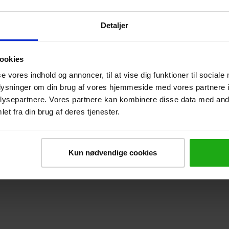
Detaljer
ikle sig?
ookies
se vores indhold og annoncer, til at vise dig funktioner til sociale
oplysninger om din brug af vores hjemmeside med vores partnere i
ysepartnere. Vores partnere kan kombinere disse data med andr
et fra din brug af deres tjenester.
Kun nødvendige cookies
t blive unødvendige og udskiftede med digitalisered