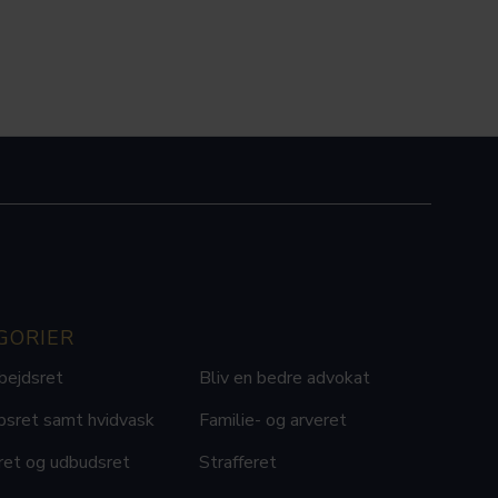
GORIER
bejdsret
Bliv en bedre advokat
bsret samt hvidvask
Familie- og arveret
ret og udbudsret
Strafferet