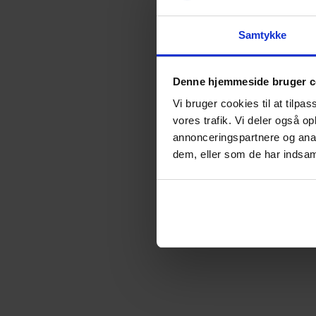
Samtykke
Hvordan ser du Legaltech-branchen udv
Denne hjemmeside bruger c
Vi bruger cookies til at tilpas
vores trafik. Vi deler også 
annonceringspartnere og anal
dem, eller som de har indsaml
Kan advokatens rådgivning ende ud i a