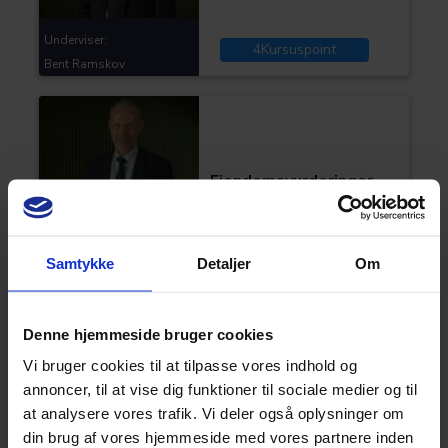
Underviser:
4
Kursuspoint
Bent Ramskov
Kategorier:
Skat og moms
Ejendomsvurderinger
Underviser:
Samtykke
Detaljer
Om
4
Kursuspoint
Bent Ramskov
Denne hjemmeside bruger cookies
Kategorier:
Skat og moms
Vi bruger cookies til at tilpasse vores indhold og
annoncer, til at vise dig funktioner til sociale medier og til
Skattekontrolloven
at analysere vores trafik. Vi deler også oplysninger om
din brug af vores hjemmeside med vores partnere inden