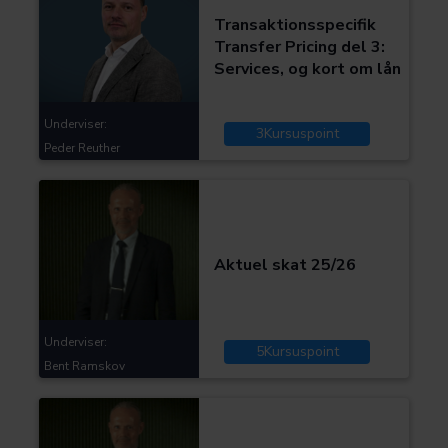
Bliv en bedre advokat
Transaktionsspecifik
Skat og moms
Transfer Pricing del 3:
Services, og kort om lån
Underviser:
3
Kursuspoint
Peder Reuther
Kategorier:
Skat og moms
Bliv en bedre advokat
Aktuel skat 25/26
Underviser:
5
Kursuspoint
Bent Ramskov
Kategorier:
Skat og moms