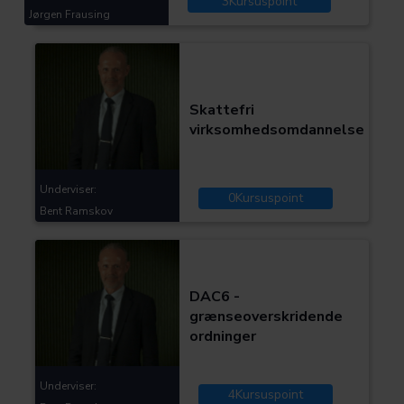
3
Kursuspoint
Jørgen Frausing
Kategorier:
Skat og moms
Skattefri
virksomhedsomdannelse
Underviser:
0
Kursuspoint
Bent Ramskov
Kategorier:
Skat og moms
DAC6 -
grænseoverskridende
ordninger
Underviser:
4
Kursuspoint