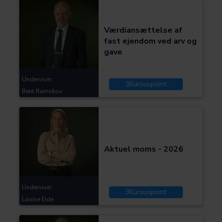
Kategorier:
Skat og moms
Værdiansættelse af
fast ejendom ved arv og
gave
Underviser:
3
Kursuspoint
Bent Ramskov
Kategorier:
Skat og moms
Aktuel moms - 2026
Underviser:
3
Kursuspoint
Louise Eide
Kategorier: