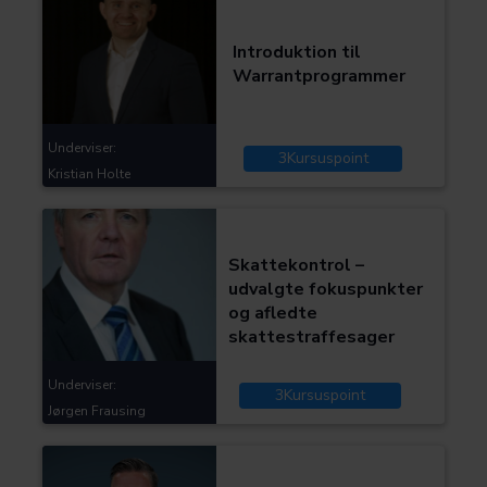
Skat og moms
Introduktion til
Bliv en bedre advokat
Warrantprogrammer
Underviser:
3
Kursuspoint
Kristian Holte
Kategorier:
Skat og moms
Skattekontrol –
udvalgte fokuspunkter
og afledte
skattestraffesager
Underviser:
3
Kursuspoint
Jørgen Frausing
Kategorier: