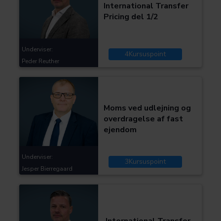
International Transfer
Pricing del 1/2
Underviser:
4
Kursuspoint
Peder Reuther
Kategorier:
Skat og moms
Moms ved udlejning og
overdragelse af fast
ejendom
Underviser:
3
Kursuspoint
Jesper Bierregaard
Kategorier:
Skat og moms
International Transfer
Bliv en bedre advokat