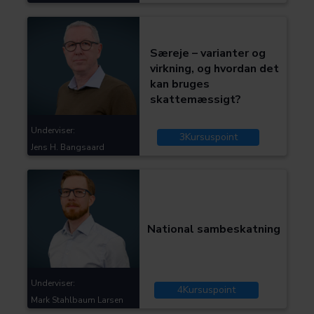
Kategorier:
Skat og moms
Særeje – varianter og
virkning, og hvordan det
Bliv en bedre advokat
kan bruges
skattemæssigt?
Underviser:
3
Kursuspoint
Jens H. Bangsaard
Kategorier:
Skat og moms
National sambeskatning
Underviser:
4
Kursuspoint
Mark Stahlbaum Larsen