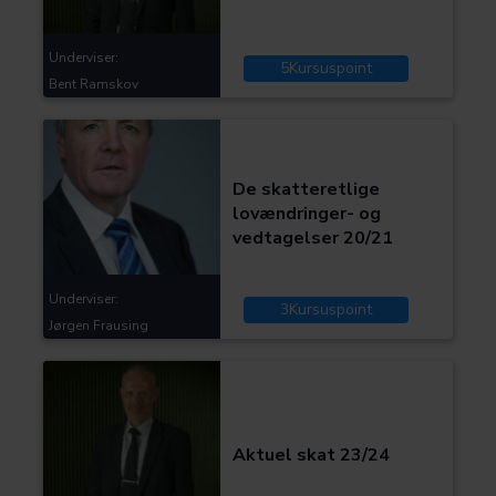
Underviser:
5
Kursuspoint
Bent Ramskov
Kategorier:
Skat og moms
De skatteretlige
lovændringer- og
vedtagelser 20/21
Underviser:
3
Kursuspoint
Jørgen Frausing
Kategorier:
Skat og moms
Aktuel skat 23/24