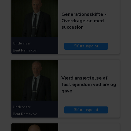
Skat og moms
Generationsskifte -
Overdragelse med
succesion
Underviser:
5
Kursuspoint
Bent Ramskov
Kategorier:
Skat og moms
Værdiansættelse af
fast ejendom ved arv og
gave
Underviser:
3
Kursuspoint
Bent Ramskov
Kategorier: