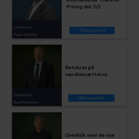
Pricing del 2/2
Underviser:
3
Kursuspoint
Peder Reuther
Kategorier:
Skat og moms
Retskrav på
værdiansættelse
Underviser:
3
Kursuspoint
Bent Ramskov
Kategorier:
Skat og moms
Overblik over de nye
Covid-19