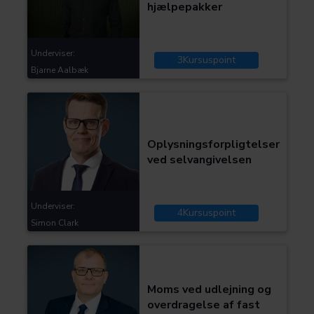
hjælpepakker
Underviser:
3
Kursuspoint
Bjarne Aalbæk
Kategorier:
Skat og moms
Oplysningsforpligtelser
ved selvangivelsen
Underviser:
4
Kursuspoint
Simon Clark
Kategorier:
Skat og moms
Moms ved udlejning og
overdragelse af fast