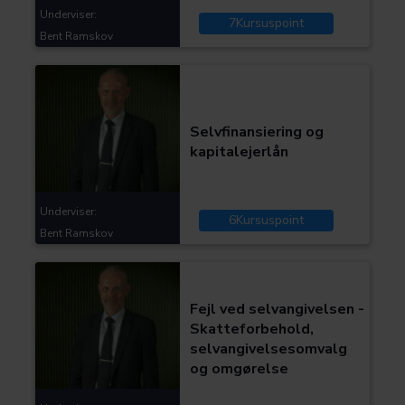
Underviser:
7
Kursuspoint
Bent Ramskov
Kategorier:
Skat og moms
Selvfinansiering og
kapitalejerlån
Underviser:
6
Kursuspoint
Bent Ramskov
Kategorier:
Skat og moms
Fejl ved selvangivelsen -
Skatteforbehold,
selvangivelsesomvalg
og omgørelse