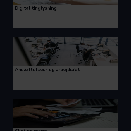
Digital tinglysning
Ansættelses- og arbejdsret
Skat og moms