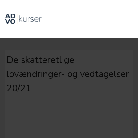
De skatteretlige
lovændringer- og vedtagelser
20/21